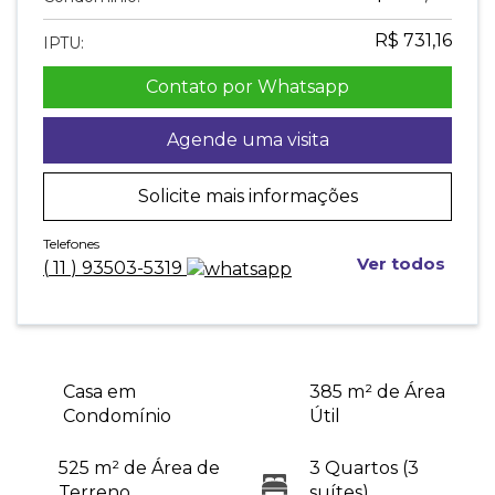
R$ 731,16
IPTU:
Contato por Whatsapp
Agende uma visita
Solicite mais informações
Telefones
Ver todos
(
11
)
93503-5319
Casa em
385 m² de Área
Condomínio
Útil
525 m² de Área de
3 Quartos (3
Terreno
suítes)