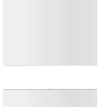
R$ 3.600.000,00
CÓD.: VICN30020
Casa em Condomínio para venda
Residencial Sete Lagos - Itatiba
Residencial Sete Lagos
4
5
360
6
Quartos
Banheiros
Útil m²
Vagas
MAIS DETALHES