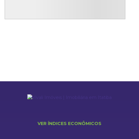
4
6
420
4
Quartos
Banheiros
Útil m²
Vagas
MAIS DETALHES
VER ÍNDICES ECONÔMICOS