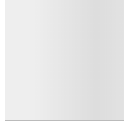
R$ 3.690.000,00
CÓD.: VICN40194
Casa em Condomínio para venda
Residencial Sete Lagos - Itatiba
Residencial Sete Lagos
4
5
412
4
Quartos
Banheiros
Útil m²
Vagas
MAIS DETALHES