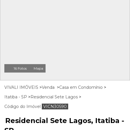
16 Fotos
Mapa
VIVALI IMÓVEIS
>
Venda
>
Casa em Condomínio
>
Itatiba - SP
>
Residencial Sete Lagos
>
Código do Imóvel
VICN30590
Residencial Sete Lagos, Itatiba -