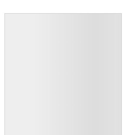
R$ 3.300.000,00
CÓD.: VICN40323
Casa em Condomínio para venda
Residencial Sete Lagos - Itatiba
Residencial Sete Lagos