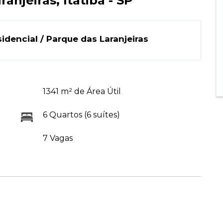
njeiras, Itatiba - SP
dencial / Parque das Laranjeiras
1341 m² de Área Útil
6 Quartos (6 suítes)
7 Vagas