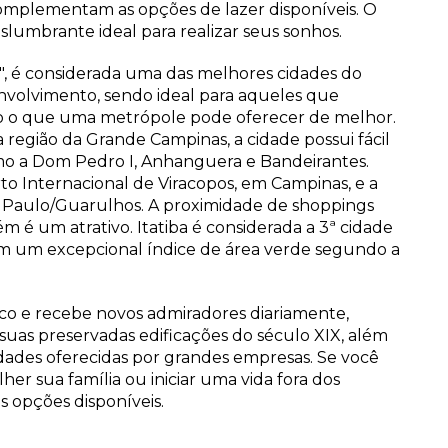
omplementam as opções de lazer disponíveis. O
slumbrante ideal para realizar seus sonhos.
a", é considerada uma das melhores cidades do
nvolvimento, sendo ideal para aqueles que
o o que uma metrópole pode oferecer de melhor.
 região da Grande Campinas, a cidade possui fácil
omo a Dom Pedro I, Anhanguera e Bandeirantes.
to Internacional de Viracopos, em Campinas, e a
o Paulo/Guarulhos. A proximidade de shoppings
é um atrativo. Itatiba é considerada a 3ª cidade
om um excepcional índice de área verde segundo a
ico e recebe novos admiradores diariamente,
suas preservadas edificações do século XIX, além
idades oferecidas por grandes empresas. Se você
er sua família ou iniciar uma vida fora dos
s opções disponíveis.