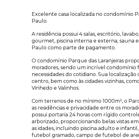
Excelente casa localizada no condomínio Par
Paulo.
A residência possui 4 salas, escritório, lavab
gourmet, piscina interna e externa, sauna e
Paulo como parte de pagamento.
O condomínio Parque das Laranjeiras propor
moradores, sendo um incrível condomínio f
necessidades do cotidiano. Sua localização 
centro, bem como às cidades vizinhas, como J
Vinhedo e Valinhos.
Com terrenos de no mínimo 1000m², o Parqu
as residências e privacidade entre os mor
possui portaria 24 horas com rígido contro
arborizado, proporcionando belas vistas em
as idades, incluindo piscina adulto e infant
futebol gramado, campo de futebol de areia,