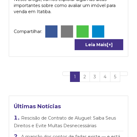
importantes sobre como avaliar um imóvel para
venda em Itatiba.
Compartilhar:
Leia Mais[+]
Previous
(current)
Next
1
2
3
4
5
Últimas Notícias
Rescisão de Contrato de Aluguel: Saiba Seus
Direitos e Evite Multas Desnecessárias
A mansão dos contos de fadas existe — e está