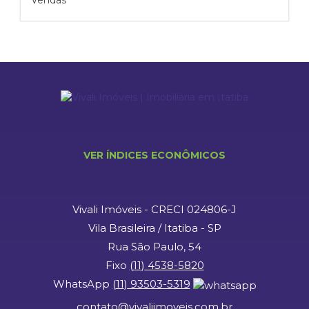
Vendas
VER ÍNDICES ECONÔMICOS
Vivali Imóveis - CRECI 024806-J
Vila Brasileira / Itatiba - SP
Rua São Paulo, 54
Fixo
(
11
)
4538-5820
WhatsApp
(
11
)
93503-5319
contato@vivaliimoveis.com.br